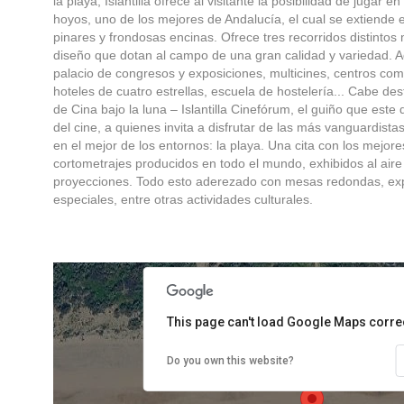
la playa, Islantilla ofrece al visitante la posibilidad de jugar 
hoyos, uno de los mejores de Andalucía, el cual se extiende
pinares y frondosas encinas. Ofrece tres recorridos distinto
diseño que dotan al campo de una gran calidad y variedad. Ad
palacio de congresos y exposiciones, multicines, centros co
hoteles de cuatro estrellas, escuela de hostelería... Cabe dest
de Cina bajo la luna – Islantilla Cinefórum, el guiño que este
del cine, a quienes invita a disfrutar de las más vanguardist
en el mejor de los entornos: la playa. Una cita con los mejor
cortometrajes producidos en todo el mundo, exhibidos al aire
proyecciones. Todo esto aderezado con mesas redondas, exp
especiales, entre otras actividades culturales.
nt purposes only
For development purposes only
For 
This page can't load Google Maps correc
Do you own this website?