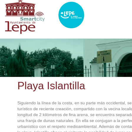
Pasar
al
contenido
principal
Playa Islantilla
Siguiendo la línea de la costa, en su parte más occidental, se s
turístico de reciente creación, compartido con la vecina local
longitud de 2 kilómetros de fina arena, se encuentra separad
una franja de dunas naturales. En ella se conjugan a la perfec
urbanístico con el respeto medioambiental. Además de contar