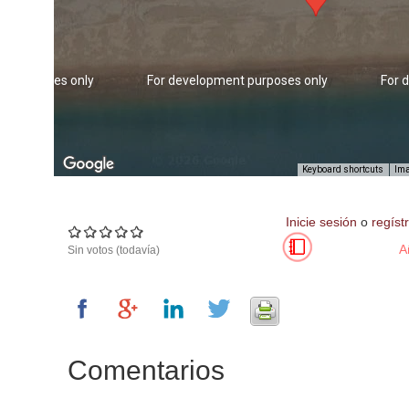
nt purposes only
For development purposes only
For 
Keyboard shortcuts
Ima
Inicie sesión
o
regíst
A
Sin votos (todavía)
Comentarios