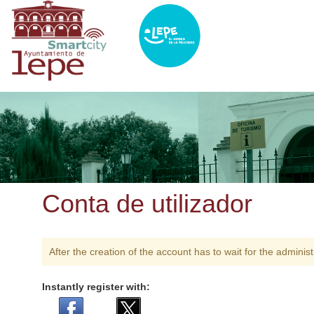
Passar
para
o
conteúdo
principal
Conta de utilizador
After the creation of the account has to wait for the adminis
Instantly register with: