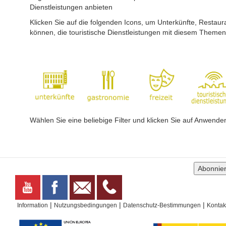
Auf diesem Weg können wir eine Waldgegend
Dienstleistungen anbieten
unseres Küstenabschnittes besichtigen und weiten
Klicken Sie auf die folgenden Icons, um Unterkünfte, Restaur
Ausblicke auf die Strände genießen. Der Park de...
können, die touristische Dienstleistungen mit diesem Theme
-
-
-OCIO
-OTROS
Wählen Sie eine beliebige Filter und klicken Sie auf Anwend
ALOJAMIENTO
RESTAURACION
|
|
|
Information
Nutzungsbedingungen
Datenschutz-Bestimmungen
Kontak