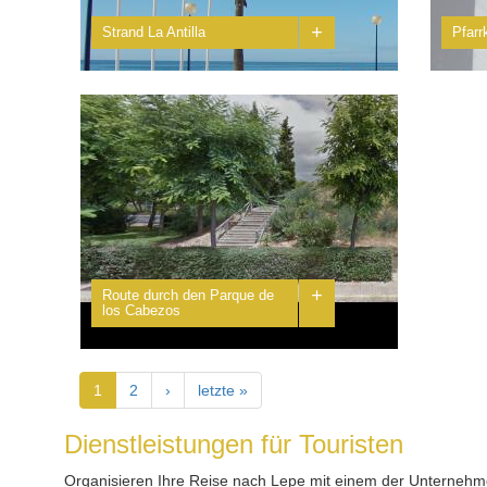
+
Strand La Antilla
Pfarr
Dies ist DER Touristenort von Lepe schlechthin.
Diese 
Sein Aufstieg begann mit dem Touristenboom der
besteh
1960er Jahre. La Antilla, der wichtigste...
Schutz
+
Route durch den Parque de
los Cabezos
1
2
›
letzte »
Dienstleistungen für Touristen
Organisieren Ihre Reise nach Lepe mit einem der Unternehmen