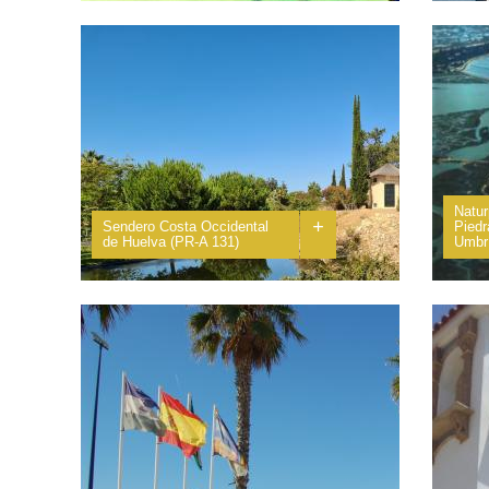
El Terrón, Fischerei- und allererster Sporthafen, ist
Disfru
ganz in der Nähe der Mündung des Flusses
Vive e
Piedras gelegen, innerhalb des...
Flecha
Natur
+
Sendero Costa Occidental
Piedr
de Huelva (PR-A 131)
Umbr
Este sendero está enclavado en un entorno
Eine G
privilegiado del litoral occidental de la provincia de
Ozean 
Huelva, en plena Costa de la Luz. El...
versch