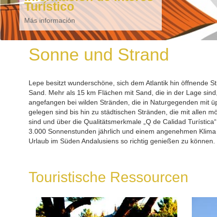
Turístico
de nuestras playas
Spüren Sie den Sand der endlosen
Más información
Más información
Strände von Lepe
Sonne und Strand
Lepe besitzt wunderschöne, sich dem Atlantik hin öffnende 
Sand. Mehr als 15 km Flächen mit Sand, die in der Lage sin
angefangen bei wilden Stränden, die in Naturgegenden mit 
gelegen sind bis hin zu städtischen Stränden, die mit allen m
sind und über die Qualitätsmerkmale „Q de Calidad Turística
3.000 Sonnenstunden jährlich und einem angenehmen Klima i
Urlaub im Süden Andalusiens so richtig genießen zu können.
Touristische Ressourcen