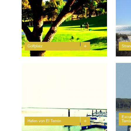
+
Golfplatz
Stra
In Islantilla gelegen, wurde er 1992 eingeweiht und
Der St
gilt heute als einer der besten Andalusiens. Er
„Maris
verfügt über 27 Löcher und drei...
Umbría
Excur
+
Hafen von El Terrón
Terró