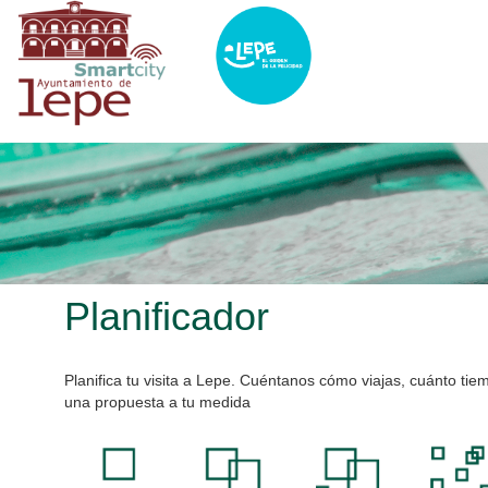
Pasar
al
contenido
principal
Planificador
Planifica tu visita a Lepe. Cuéntanos cómo viajas, cuánto tie
una propuesta a tu medida
EN GRUPO
EN PAREJA
FAMILIA
SOLO