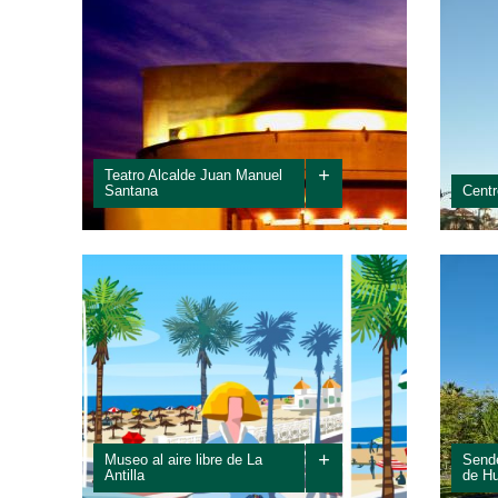
ALOJAMIENTO
RESTAURACION
+
Teatro Alcalde Juan Manuel
Santana
Centr
Situado en el barrio de La Arboleda, se presenta
Centro
como uno de los más modernos espacios
andaluces para el desarrollo de actividades y...
+
Museo al aire libre de La
Sende
Antilla
de Hu