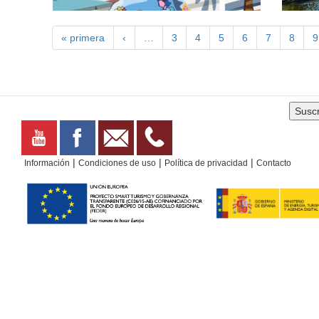
« primera
‹
…
3
4
5
6
7
8
9
Un paseo por la geografía española sin salir de La
Este s
Antilla, evocando a las ciudades más importantes a
privile
través de una representación de sus...
Huelva
|
|
|
Información
Condiciones de uso
Política de privacidad
Contacto