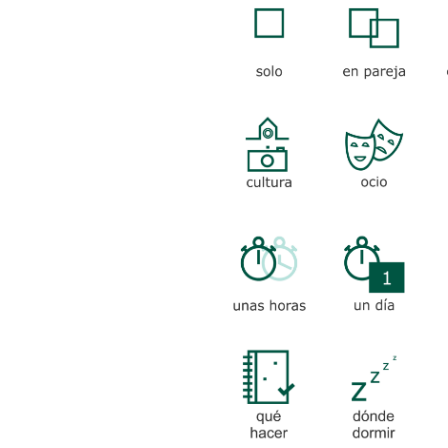
EN GRUPO
EN PAREJA
CULTURA
OCIO
TU
AC
UNAS
UN DÍA
HORAS
-CULTURAL
-
-