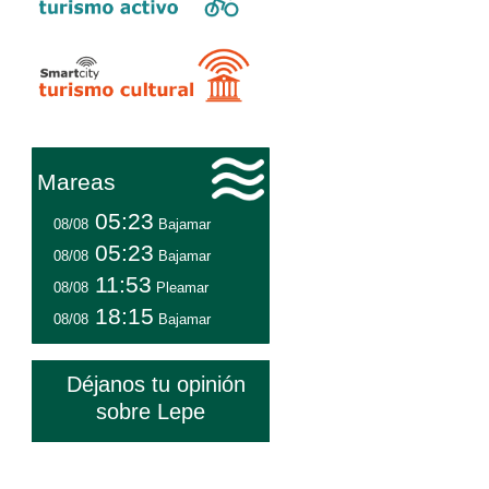
Mareas
05:23
08/08
Bajamar
05:23
08/08
Bajamar
11:53
08/08
Pleamar
18:15
08/08
Bajamar
Déjanos tu opinión
sobre Lepe