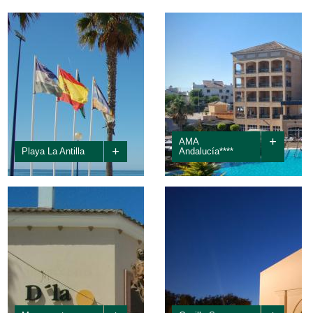
STAURACION
+
AMA
+
Playa La Antilla
Andalucía****
Es el núcleo turístico de Lepe
El Marble AMA Andalucía está
por excelencia. Su despegue
situado en el campo de golf de
tuvo lugar con el boom turístico
Islantilla y ofrece alojamiento