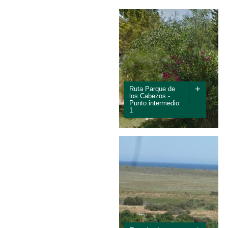
ALOJAMIENTO
RE
+
Ruta Parque de
los Cabezos -
Punto intermedio
1
Punto intermedio de la Ruta
Parque de los Cabezos.
Acceso desde el Paseo de la