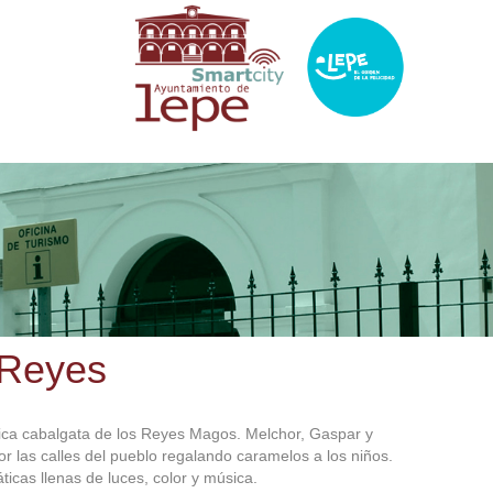
 Reyes
gica cabalgata de los Reyes Magos. Melchor, Gaspar y
r las calles del pueblo regalando caramelos a los niños.
cas llenas de luces, color y música.