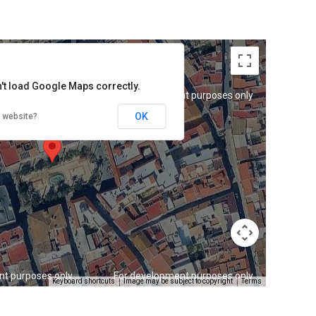
't load Google Maps correctly.
nt purposes only
For development purposes only
OK
s website?
nt purposes only
For development purposes only
Keyboard shortcuts
Image may be subject to copyright
Terms