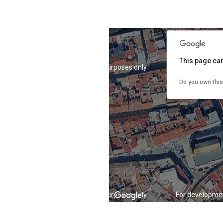
This page can
For development purposes only
For developme
Do you own thi
For development purposes only
For developme