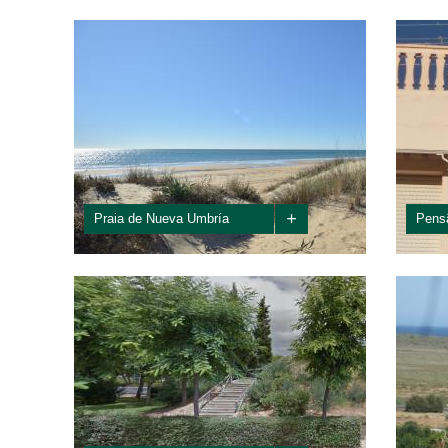
Centro de atenção em saúde do município de Lepe.
Un pas
Antill
través
+
Praia de Nueva Umbría
Pensã
A praia de Nueva Umbría fica no interior do Parque
Antill
Natural Marismas del Río Piedras y Flecha de
turíst
Nueva Umbría. Com cerca de 15 quilômetros...
instal