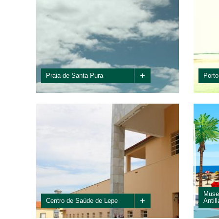
+
Praia de Santa Pura
Porto
Vai do final de La Antilla, na área do levante, ao
El Ter
começo da praia nudista de Nueva Umbría. Nesta
qualid
praia podemos desfrutar, além das...
desemb
Museo
+
Centro de Saúde de Lepe
Antill