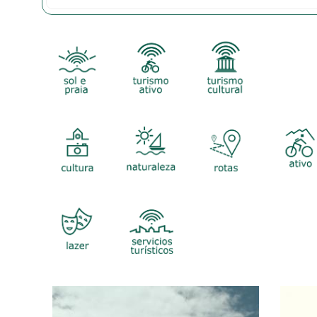
Sol e praia
Turismo Ativo
TURISMO
CULTURAL
-CULTURAL
-PLAYA Y
-RUTA
-Turismo A
NATURALEZA
-OCIO
-OTROS