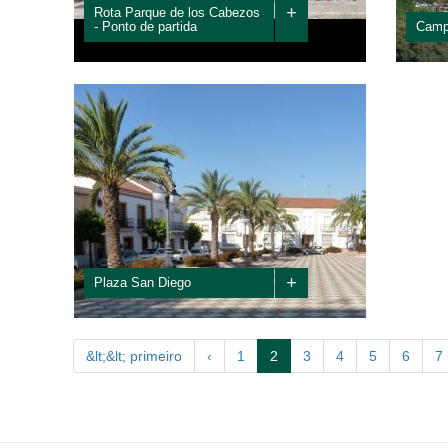
+
Rota Parque de los Cabezos
- Ponto de partida
Campi
Ponto de partida da Rota Parque de los Cabezos.
Escolh
Acesso ao caminho de Islantilla.
opta p
um amb
+
Plaza San Diego
&lt;&lt; primeiro
‹
1
2
3
4
5
6
7