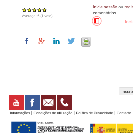
Inicie sessão
ou
regi
comentários
Average:
5
(
1
vote)
For development purposes only
For development purposes onl
Incl
|
|
|
Informações
Condições de utilização
Política de Privacidade
Contacto