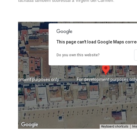
fachada também sobressai a Virgem del Carmen.
For development purposes only
For development purposes onl
This page can't load Google Maps correc
Do you own this website?
For development purposes only
For development purposes onl
Keyboard shortcuts
Ima