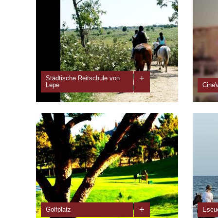
+
Städtische Reitschule von
Lepe
Cine
Reiten ist ein äußerst kompletter Sport. Seine
Bereit
Ausübung ist gesundheitsfördernd - sowohl in
allerb
physischer als auch mentaler Hinsicht. Die...
der be
+
Golfplatz
Escue