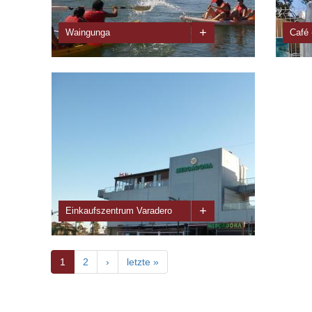
ganzen Zeit unter dem Namen El...
Kegelb
+
Waingunga
Café 
En Grupo Waingunga ofrecemos todo tipo de
Establ
actividades relacionadas con el turismo activo y el
de la 
deporte. Venir a Waingunga es pasar un ...
además
+
Einkaufszentrum Varadero
1
2
›
letzte »