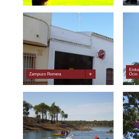
In Islantilla gelegen, wurde er 1992 eingeweiht und
La Esc
gilt heute als einer der besten Andalusiens. Er
del me
verfügt über 27 Löcher und drei...
alta d
Eink
+
Zampuzo Romera
Ocio
Diese Taverne eröffnete ihre Pforten erstmals im
Ein Ei
Jahre 1984 blieb bis 1997 geöffnet, während dieser
Freize