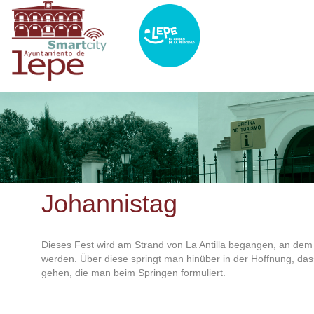
Direkt
zum
Inhalt
Johannistag
Dieses Fest wird am Strand von La Antilla begangen, an de
werden. Über diese springt man hinüber in der Hoffnung, das
gehen, die man beim Springen formuliert.
ses only
For development purposes only
For develop