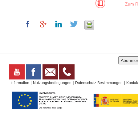
Zum Re
ses only
For development purposes only
For develop
|
|
|
Information
Nutzungsbedingungen
Datenschutz-Bestimmungen
Kontak