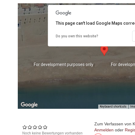
This page can't load Google Maps correc
Do you own this website?
ses only
For development purposes only
For develop
Keyboard shortcuts
Ima
Zum Verfassen von 
Anmelden
oder
Regis
Noch keine Bewertungen vorhanden