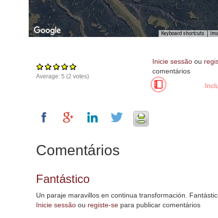
Keyboard shortcuts
Ima
Inicie sessão
ou
regi
comentários
Average:
5
(
2
votes)
Incl
nt purposes only
For development purposes only
For
Comentários
Fantástico
Un paraje maravillos en continua transformación. Fantásti
Inicie sessão
ou
registe-se
para publicar comentários