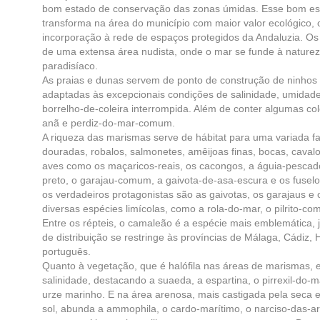
bom estado de conservação das zonas úmidas. Esse bom es
transforma na área do município com maior valor ecológico, 
incorporação à rede de espaços protegidos da Andaluzia. Os 
de uma extensa área nudista, onde o mar se funde à natur
paradisíaco.
As praias e dunas servem de ponto de construção de ninhos 
adaptadas às excepcionais condições de salinidade, umidade
borrelho-de-coleira interrompida. Além de conter algumas co
anã e perdiz-do-mar-comum.
A riqueza das marismas serve de hábitat para uma variada f
douradas, robalos, salmonetes, amêijoas finas, bocas, cavalos
aves como os maçaricos-reais, os cacongos, a águia-pescad
preto, o garajau-comum, a gaivota-de-asa-escura e os fuselo
os verdadeiros protagonistas são as gaivotas, os garajaus e 
diversas espécies limícolas, como a rola-do-mar, o pilrito-c
Entre os répteis, o camaleão é a espécie mais emblemática,
de distribuição se restringe às províncias de Málaga, Cádiz, 
português.
Quanto à vegetação, que é halófila nas áreas de marismas,
salinidade, destacando a suaeda, a espartina, o pirrexil-do-ma
urze marinho. E na área arenosa, mais castigada pela seca 
sol, abunda a ammophila, o cardo-marítimo, o narciso-das-are