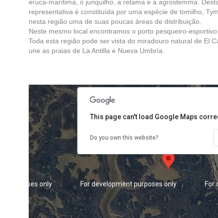
eruca-marítima, o junquilho, a retama e a agrostemma. Des
representativa é constituída por uma espécie de tomilho, T
nesta região uma de suas poucas áreas de distribuição.
Neste mesmo local encontramos o porto pesqueiro-esportivo 
Toda esta região pode ser vista do miradouro natural de El C
une as praias de La Antilla e Nueva Umbría.
nt purposes only
For development purposes only
For
This page can't load Google Maps correc
Do you own this website?
nt purposes only
For development purposes only
For