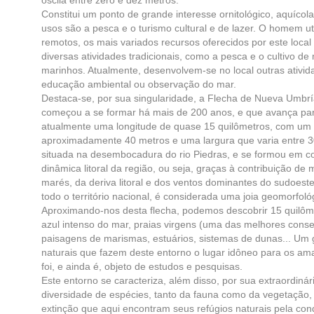
oscila entre zero e dez metros.
Constitui um ponto de grande interesse ornitológico, aquícola 
usos são a pesca e o turismo cultural e de lazer. O homem ut
remotos, os mais variados recursos oferecidos por este loca
diversas atividades tradicionais, como a pesca e o cultivo d
marinhos. Atualmente, desenvolvem-se no local outras ativi
educação ambiental ou observação do mar.
Destaca-se, por sua singularidade, a Flecha de Nueva Umbr
começou a se formar há mais de 200 anos, e que avança par
atualmente uma longitude de quase 15 quilômetros, com um 
aproximadamente 40 metros e uma largura que varia entre 3
situada na desembocadura do rio Piedras, e se formou em c
dinâmica litoral da região, ou seja, graças à contribuição de m
marés, da deriva litoral e dos ventos dominantes do sudoest
todo o território nacional, é considerada uma joia geomorfoló
Aproximando-nos desta flecha, podemos descobrir 15 quilôme
azul intenso do mar, praias virgens (uma das melhores cons
paisagens de marismas, estuários, sistemas de dunas... Um 
naturais que fazem deste entorno o lugar idôneo para os ama
foi, e ainda é, objeto de estudos e pesquisas.
Este entorno se caracteriza, além disso, por sua extraordiná
diversidade de espécies, tanto da fauna como da vegetação,
extinção que aqui encontram seus refúgios naturais pela cond