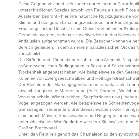
Diese Gegend zeichnet sich zudem durch ihren außerordentl
unterschiedlichen Spezies sowohl von Fauna als auch Flora 
Aussterben bedroht - hier ihre natürliche Rückzugsräume vor
Klimas und des guten Erhaltungszustandes ihrer Feuchtgebie
Erhaltungszustand lässt sie zum Gebiet von höchster ökologi
Gemeinde werden, sodass sie wohlverdient in das Netzwerk 
Andalusien aufgenommen wurde. Die Besucher können einen
Bereich genießen, in dem an einem paradiesischen Ort das M
verschmilzt.
Die Strände und Dünen dienen zahlreichen Arten als Nistplätze
außergewöhnlichen Bedingungen in Bezug auf Salzkonzentrat
Trockenheit angepasst haben, wie beispielsweise den Seereg
Kolonien von Zwergseeschwalben und Rotflügel-Brachschwa
Der Reichtum der Marschgegenden dient ebenfalls als Leben
abwechslungsreiche Meeresfauna (Aale, Doraden, Wolfsbars
Venusmuscheln, Winterkrabben, Seepferdchen usw.), neben 
Vögel angezogen werden, wie beispielsweise Schnepfenvögel,
Gänsesäger, Trauerenten, Brandseeschwalben oder Hering
sind jedoch Möwen, Seeschwalben und Regenpfeifer die wah
unterschiedlichen Watvögelarten wie dem Steinwälzer, dem A
Großen Brachvogel.
Unter den Reptilien gehört das Chamäleon zu den symbolträch