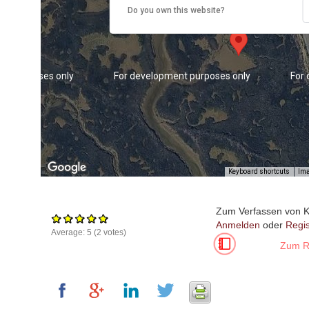
Do you own this website?
nt purposes only
For development purposes only
For
Keyboard shortcuts
Ima
Zum Verfassen von 
Anmelden
oder
Regis
Average:
5
(
2
votes)
Zum Re
nt purposes only
For development purposes only
For