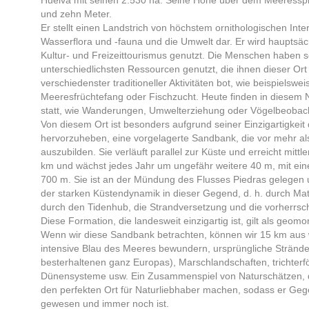
Huelva mit seinen 2.530 ha. Seine Höhe über dem Meeresspie
und zehn Meter.
Er stellt einen Landstrich von höchstem ornithologischen Inte
Wasserflora und -fauna und die Umwelt dar. Er wird hauptsäc
Kultur- und Freizeittourismus genutzt. Die Menschen haben sc
unterschiedlichsten Ressourcen genutzt, die ihnen dieser Or
verschiedenster traditioneller Aktivitäten bot, wie beispielswe
Meeresfrüchtefang oder Fischzucht. Heute finden in diesem 
statt, wie Wanderungen, Umwelterziehung oder Vögelbeobac
Von diesem Ort ist besonders aufgrund seiner Einzigartigkei
hervorzuheben, eine vorgelagerte Sandbank, die vor mehr al
auszubilden. Sie verläuft parallel zur Küste und erreicht mittl
km und wächst jedes Jahr um ungefähr weitere 40 m, mit ein
700 m. Sie ist an der Mündung des Flusses Piedras gelegen 
der starken Küstendynamik in dieser Gegend, d. h. durch Mat
durch den Tidenhub, die Strandversetzung und die vorherr
Diese Formation, die landesweit einzigartig ist, gilt als geom
Wenn wir diese Sandbank betrachten, können wir 15 km au
intensive Blau des Meeres bewundern, ursprüngliche Strände
besterhaltenen ganz Europas), Marschlandschaften, trichte
Dünensysteme usw. Ein Zusammenspiel von Naturschätzen, d
den perfekten Ort für Naturliebhaber machen, sodass er Geg
gewesen und immer noch ist.