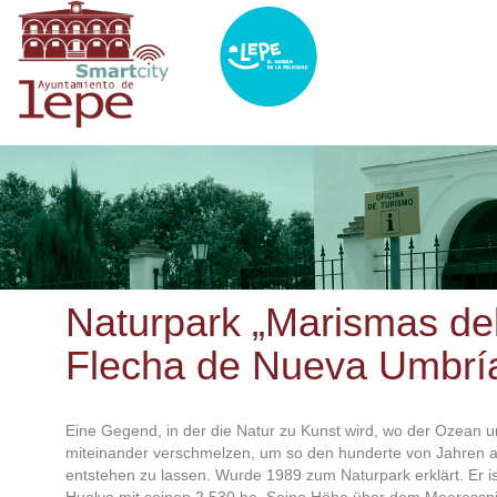
Direkt
zum
Inhalt
Naturpark „Marismas del
Flecha de Nueva Umbrí
Eine Gegend, in der die Natur zu Kunst wird, wo der Ozean u
miteinander verschmelzen, um so den hunderte von Jahren al
entstehen zu lassen. Wurde 1989 zum Naturpark erklärt. Er ist