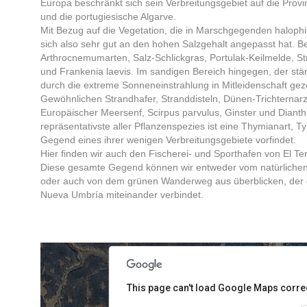
Europa beschränkt sich sein Verbreitungsgebiet auf die Prov
und die portugiesische Algarve.
Mit Bezug auf die Vegetation, die in Marschgegenden halophil 
sich also sehr gut an den hohen Salzgehalt angepasst hat. 
Arthrocnemumarten, Salz-Schlickgras, Portulak-Keilmelde, St
und Frankenia laevis. Im sandigen Bereich hingegen, der stä
durch die extreme Sonneneinstrahlung in Mitleidenschaft gezog
Gewöhnlichen Strandhafer, Stranddisteln, Dünen-Trichternarz
Europäischer Meersenf, Scirpus parvulus, Ginster und Dianthu
repräsentativste aller Pflanzenspezies ist eine Thymianart, T
Gegend eines ihrer wenigen Verbreitungsgebiete vorfindet.
Hier finden wir auch den Fischerei- und Sporthafen von El Ter
Diese gesamte Gegend können wir entweder vom natürlichen 
oder auch von dem grünen Wanderweg aus überblicken, der d
Nueva Umbría miteinander verbindet.
nt purposes only
For development purposes only
For
This page can't load Google Maps correc